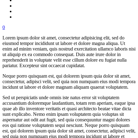
0
Lorem ipsum dolor sit amet, consectetur adipisicing elit, sed do
eiusmod tempor incididunt ut labore et dolore magna aliqua. Ut
enim ad minim veniam, quis nostrud exercitation ullamco laboris nisi
ut aliquip ex ea commodo consequat. Duis aute irure dolor in
reprehenderit in voluptate velit esse cillum dolore eu fugiat nulla
pariatur. Excepteur sint occaecat cupidatat.
Neque porro quisquam est, qui dolorem ipsum quia dolor sit amet,
consectetur, adipisci velit, sed quia non numquam eius modi tempora
incidunt ut labore et dolore magnam aliquam quaerat voluptatem.
Sed ut perspiciatis unde omnis iste natus error sit voluptatem
accusantium doloremque laudantium, totam rem aperiam, eaque ipsa
quae ab illo inventore veritatis et quasi architecto beatae vitae dicta
sunt explicabo. Nemo enim ipsam voluptatem quia voluptas sit
aspernatur aut odit aut fugit, sed quia consequuntur magni dolores
eos qui ratione voluptatem sequi nesciunt. Neque porro quisquam
est, qui dolorem ipsum quia dolor sit amet, consectetur, adipisci velit,
sed quia non numquam eius modi tempora incidunt ut labore et