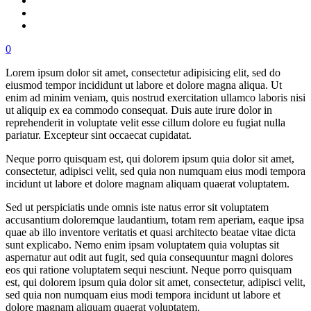
0
Lorem ipsum dolor sit amet, consectetur adipisicing elit, sed do
eiusmod tempor incididunt ut labore et dolore magna aliqua. Ut
enim ad minim veniam, quis nostrud exercitation ullamco laboris nisi
ut aliquip ex ea commodo consequat. Duis aute irure dolor in
reprehenderit in voluptate velit esse cillum dolore eu fugiat nulla
pariatur. Excepteur sint occaecat cupidatat.
Neque porro quisquam est, qui dolorem ipsum quia dolor sit amet,
consectetur, adipisci velit, sed quia non numquam eius modi tempora
incidunt ut labore et dolore magnam aliquam quaerat voluptatem.
Sed ut perspiciatis unde omnis iste natus error sit voluptatem
accusantium doloremque laudantium, totam rem aperiam, eaque ipsa
quae ab illo inventore veritatis et quasi architecto beatae vitae dicta
sunt explicabo. Nemo enim ipsam voluptatem quia voluptas sit
aspernatur aut odit aut fugit, sed quia consequuntur magni dolores
eos qui ratione voluptatem sequi nesciunt. Neque porro quisquam
est, qui dolorem ipsum quia dolor sit amet, consectetur, adipisci velit,
sed quia non numquam eius modi tempora incidunt ut labore et
dolore magnam aliquam quaerat voluptatem.