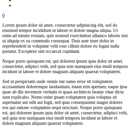
0
Lorem ipsum dolor sit amet, consectetur adipisicing elit, sed do
eiusmod tempor incididunt ut labore et dolore magna aliqua. Ut
enim ad minim veniam, quis nostrud exercitation ullamco laboris nisi
ut aliquip ex ea commodo consequat. Duis aute irure dolor in
reprehenderit in voluptate velit esse cillum dolore eu fugiat nulla
pariatur. Excepteur sint occaecat cupidatat.
Neque porro quisquam est, qui dolorem ipsum quia dolor sit amet,
consectetur, adipisci velit, sed quia non numquam eius modi tempora
incidunt ut labore et dolore magnam aliquam quaerat voluptatem.
Sed ut perspiciatis unde omnis iste natus error sit voluptatem
accusantium doloremque laudantium, totam rem aperiam, eaque ipsa
quae ab illo inventore veritatis et quasi architecto beatae vitae dicta
sunt explicabo. Nemo enim ipsam voluptatem quia voluptas sit
aspernatur aut odit aut fugit, sed quia consequuntur magni dolores
eos qui ratione voluptatem sequi nesciunt. Neque porro quisquam
est, qui dolorem ipsum quia dolor sit amet, consectetur, adipisci velit,
sed quia non numquam eius modi tempora incidunt ut labore et
dolore magnam aliquam quaerat voluptatem.