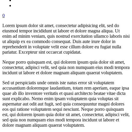
0
Lorem ipsum dolor sit amet, consectetur adipisicing elit, sed do
eiusmod tempor incididunt ut labore et dolore magna aliqua. Ut
enim ad minim veniam, quis nostrud exercitation ullamco laboris nisi
ut aliquip ex ea commodo consequat. Duis aute irure dolor in
reprehenderit in voluptate velit esse cillum dolore eu fugiat nulla
pariatur. Excepteur sint occaecat cupidatat.
Neque porro quisquam est, qui dolorem ipsum quia dolor sit amet,
consectetur, adipisci velit, sed quia non numquam eius modi tempora
incidunt ut labore et dolore magnam aliquam quaerat voluptatem.
Sed ut perspiciatis unde omnis iste natus error sit voluptatem
accusantium doloremque laudantium, totam rem aperiam, eaque ipsa
quae ab illo inventore veritatis et quasi architecto beatae vitae dicta
sunt explicabo. Nemo enim ipsam voluptatem quia voluptas sit
aspernatur aut odit aut fugit, sed quia consequuntur magni dolores
eos qui ratione voluptatem sequi nesciunt. Neque porro quisquam
est, qui dolorem ipsum quia dolor sit amet, consectetur, adipisci velit,
sed quia non numquam eius modi tempora incidunt ut labore et
dolore magnam aliquam quaerat voluptatem.